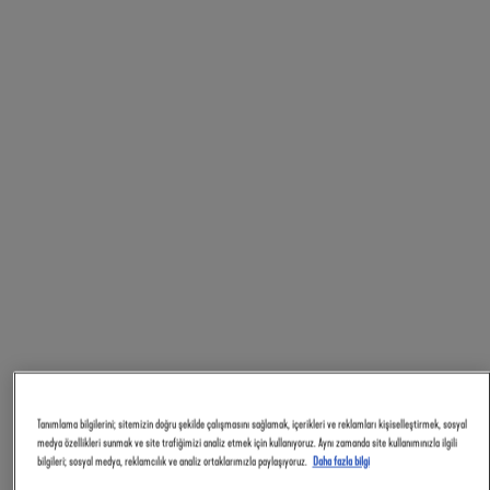
Tanımlama bilgilerini; sitemizin doğru şekilde çalışmasını sağlamak, içerikleri ve reklamları kişiselleştirmek, sosyal
medya özellikleri sunmak ve site trafiğimizi analiz etmek için kullanıyoruz. Aynı zamanda site kullanımınızla ilgili
bilgileri; sosyal medya, reklamcılık ve analiz ortaklarımızla paylaşıyoruz.
Daha fazla bilgi