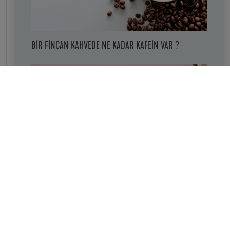
BIR FINCAN KAHVEDE NE KADAR KAFEIN VAR ?
HINDISTAN CEVIZI SUYU NASIL İÇILIR ?