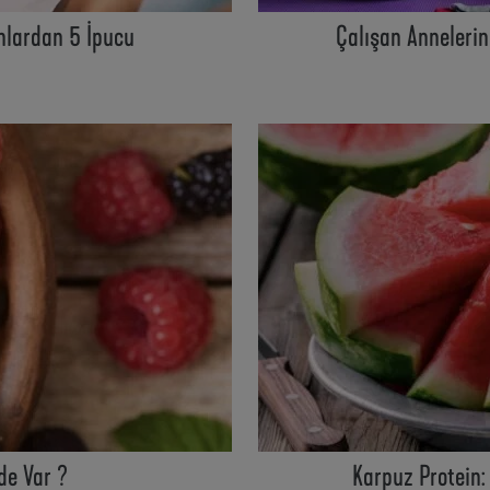
nlardan 5 İpucu
Çalışan Anneleri
de Var ?
Karpuz Protein: