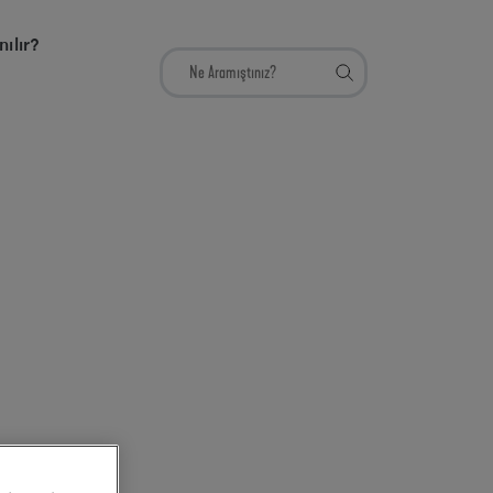
nılır?
F