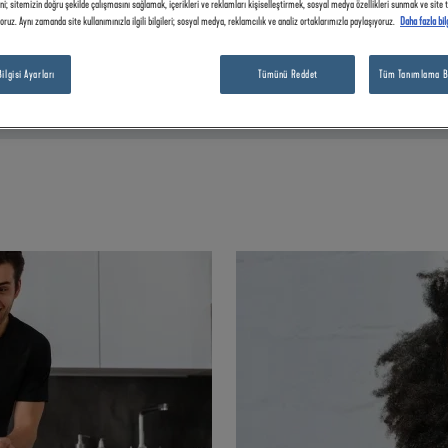
ni; sitemizin doğru şekilde çalışmasını sağlamak, içerikleri ve reklamları kişiselleştirmek, sosyal medya özellikleri sunmak ve site t
oruz. Aynı zamanda site kullanımınızla ilgili bilgileri; sosyal medya, reklamcılık ve analiz ortaklarımızla paylaşıyoruz.
Daha fazla bil
lgisi Ayarları
Tümünü Reddet
Tüm Tanımlama Bil