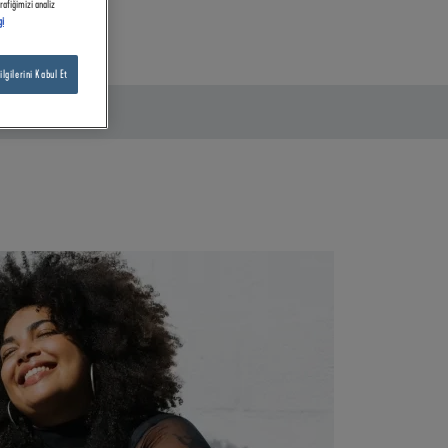
rafiğimizi analiz
gi
gilerini Kabul Et