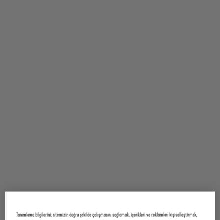
Tanımlama bilgilerini; sitemizin doğru şekilde çalışmasını sağlamak, içerikleri ve reklamları kişiselleştirmek,