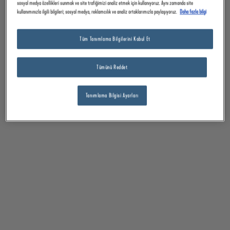
sosyal medya özellikleri sunmak ve site trafiğimizi analiz etmek için kullanıyoruz. Aynı zamanda site
kullanımınızla ilgili bilgileri; sosyal medya, reklamcılık ve analiz ortaklarımızla paylaşıyoruz.
Daha fazla bilgi
Tüm Tanımlama Bilgilerini Kabul Et
Tümünü Reddet
Tanımlama Bilgisi Ayarları