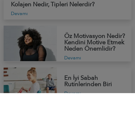
Kolajen Nedir, Tipleri Nelerdir?
Devamı
Öz Motivasyon Nedir?
Kendini Motive Etmek
Neden Önemlidir?
Devamı
En İyi Sabah
Rutinlerinden Biri
Devamı
Tümünü Oku