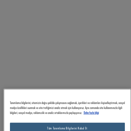
Tanımlama bilgilerini; sitemizin doğru şekilde çalışmasını sağlamak, içerikleri ve reklamları kişiselleştirmek, sosyal
medya özellikleri sunmak ve site trafiğimizi analiz etmek için kullanıyoruz. Aynı zamanda site kullanımınızla ilgili
bilgileri; sosyal medya, reklamcılık ve analiz ortaklarımızla paylaşıyoruz.
Daha fazla bilgi
Tüm Tanımlama Bilgilerini Kabul Et