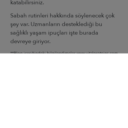
katabilirsiniz.
Sabah rutinleri hakkında söylenecek çok
şey var. Uzmanların desteklediği bu
sağlıklı yaşam ipuçları işte burada
devreye giriyor.
**Blog içeriğindeki bilgilendimeler www.vitalproteins.com
sitesinden alınmıştır. Bu bilgiler, tıbbi teşhis veya tedavi
için veya profesyonel tıbbi tavsiye yerine kullanılmak
üzere tasarlanmamış olup dengeli ve çeşitli beslenme ile
sağlıklı yaşamın önemi hakkında bilgilendirmek amacıyla
hazırlanmıştır. Tıbbi durumunuz ve uygun tıbbi yaklaşım ile
ilgili bilgi almak için doktorunuza danışın. Buradaki
bilgilendirme, ürün tanıtımı dahil herhangi bir pazarlama
amacı taşımamaktadır.
Diğer Bloglar